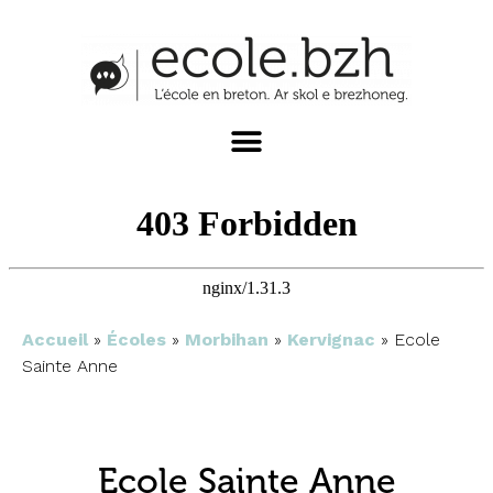
Accueil
»
Écoles
»
Morbihan
»
Kervignac
»
Ecole
Sainte Anne
Ecole Sainte Anne