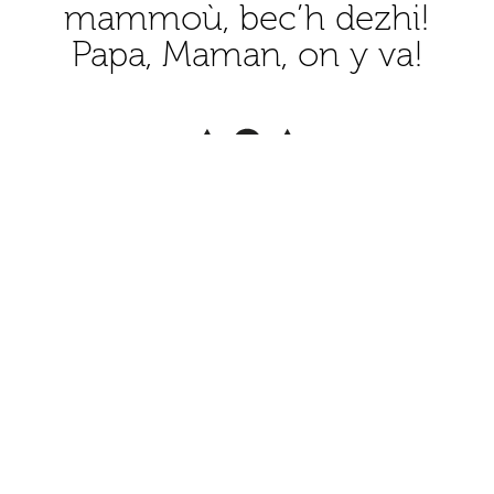
mammoù, bec’h dezhi!
Papa, Maman, on y va!