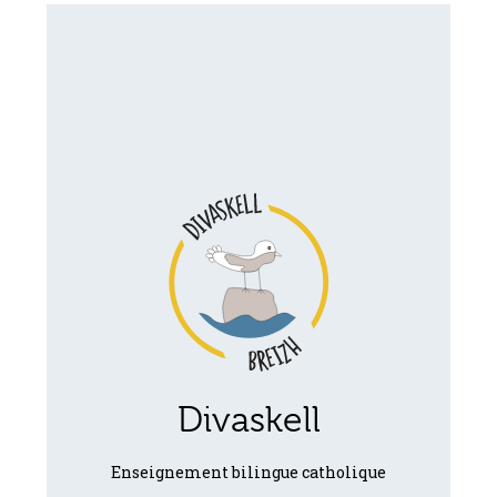
L'enseignement
bilingue public,
c'est :
10 000 élèves de la maternelle au lycée
dans 230 établissements. Dans le respect
des programmes, le breton est la langue
de vie de la classe ou de l’école, tout
comme le français, dans tous les
domaines d’apprentissage, avec un
objectif de parité de compétences
linguistiques en fin de scolarité. Le réseau
Divaskell
de parents « div yezh » accompagne les
familles tout au long de ce parcours.
Enseignement bilingue catholique
Site du rectorat