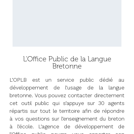
Site Div Yezh
L'Office Public de la Langue
Bretonne
L’Enseignement
L’OPLB est un service public dédié au
Catholique en
développement de l’usage de la langue
Bretagne
bretonne. Vous pouvez contacter directement
cet outil public qui s’appuye sur 30 agents
Propose aux familles un réseau de plus de
répartis sur tout le territoire afin de répondre
110 Établissements disposant d’une filière
à vos questions sur l’enseignement du breton
bilingue, répartis sur l’ensemble du
territoire. De la Toute Petite Section à la
à l’école. L’agence de développement de
Terminale, ce sont 5 500 élèves qui