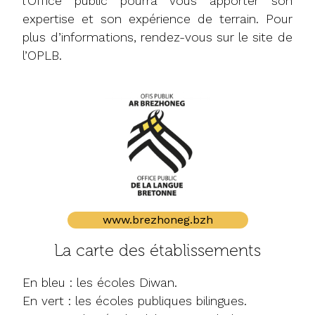
l’Office public pourra vous apporter son
s’épanouissent dans les apprentissages
expertise et son expérience de terrain. Pour
en langue bretonne. Les familles des
plus d’informations, rendez-vous sur le site de
élèves scolarisés en filière bilingue
peuvent rejoindre le réseau associatif
l’OPLB.
Divaskell qui les accompagne tout au long
de la scolarité de leurs enfants.
Site de l'association Divaskell
apprendre-en-
breton.bzh
www.brezhoneg.bzh
La carte des établissements
En bleu : les écoles Diwan.
En vert : les écoles publiques bilingues.