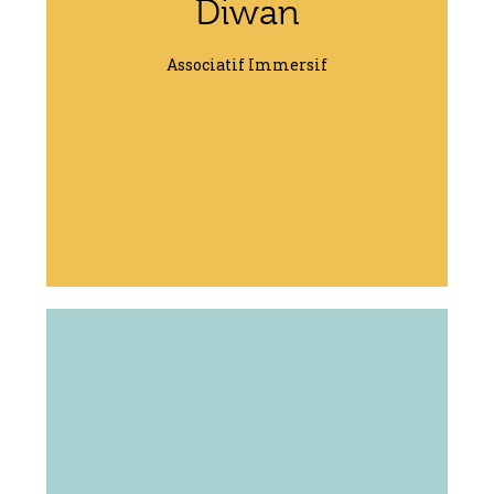
Diwan
Associatif Immersif
Diwan un réseau
d'écoles laïques,