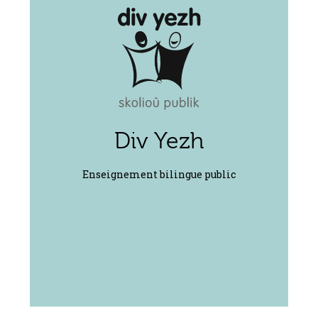
gratuites, ouvertes
à toutes et à tous
La langue des enseignements et de vie,
c’est le breton. Le français est introduit
progressivement assurant une égale
compétence dans les deux langues. Il
existe 55 établissements Diwan qui
Div Yezh
scolarisent plus de 4 000 élèves. Les
établissements, de gestion associative,
sont sous contrat avec l’État.
Enseignement bilingue public
Site Diwan