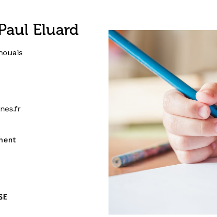
Paul Eluard
houais
es.fr
ment