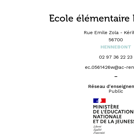
Ecole élémentaire 
Rue Emile Zola - Kéri
56700
HENNEBONT
02 97 36 22 23
ec.0561426w@ac-renn
_
Réseau d'enseigne
Public