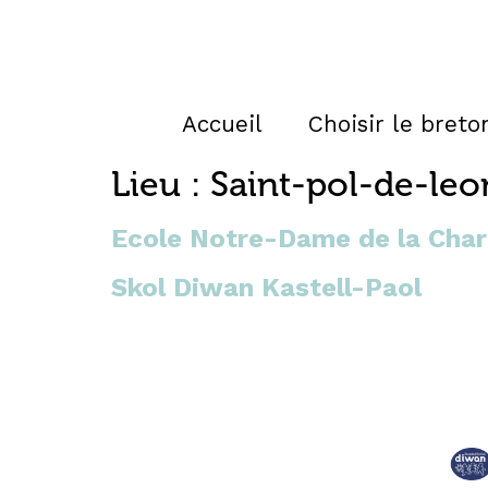
Accueil
Choisir le breto
Lieu :
Saint-pol-de-leo
Ecole Notre-Dame de la Char
Skol Diwan Kastell-Paol