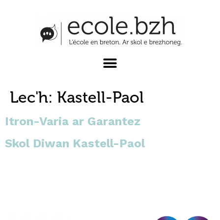
Lec'h:
Kastell-Paol
Itron-Varia ar Garantez
Skol Diwan Kastell-Paol