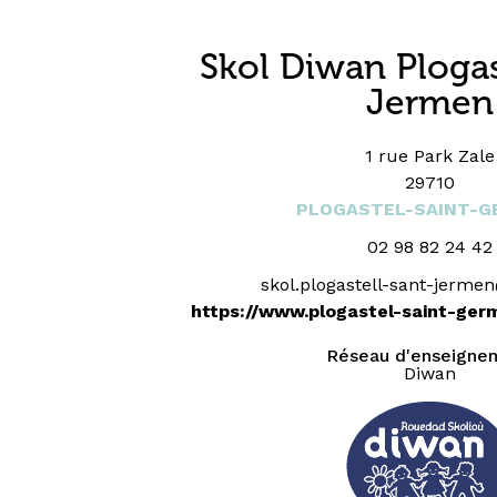
Skol Diwan Plogas
Jermen
1 rue Park Zale
29710
PLOGASTEL-SAINT-G
02 98 82 24 42
skol.plogastell-sant-jerm
https://www.plogastel-saint-germ
Réseau d'enseigne
Diwan