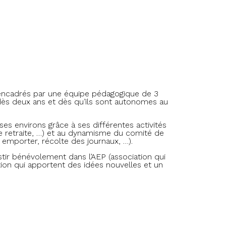
nt encadrés par une équipe pédagogique de 3
 dès deux ans et dès qu’ils sont autonomes au
 ses environs grâce à ses différentes activités
 de retraite, …) et au dynamisme du comité de
à emporter, récolte des journaux, …).
estir bénévolement dans l’AEP (association qui
tion qui apportent des idées nouvelles et un