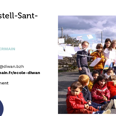
tell-Sant-
ERMAIN
en@diwan.bzh
ain.fr/ecole-diwan
ment