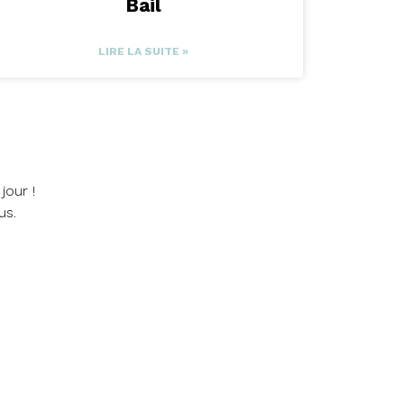
Bail
LIRE LA SUITE »
jour !
us.