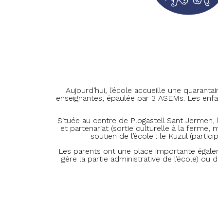
Aujourd’hui, l’école accueille une quarant
enseignantes, épaulée par 3 ASEMs. Les enfan
Située au centre de Plogastell Sant Jermen, l’
et partenariat (sortie culturelle à la ferme
soutien de l’école : le Kuzul (parti
Les parents ont une place importante égalemen
gère la partie administrative de l’école) o