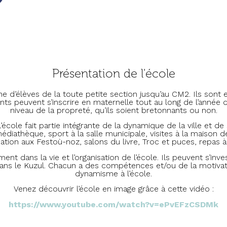
Présentation de l'école
aine d’élèves de la toute petite section jusqu’au CM2. Ils so
ts peuvent s’inscrire en maternelle tout au long de l’année
niveau de la propreté, qu’ils soient bretonnants ou non.
école fait partie intégrante de la dynamique de la ville et de
, médiathèque, sport à la salle municipale, visites à la maison
cipation aux Festoù-noz, salons du livre, Troc et puces, repas 
t dans la vie et l’organisation de l’école. Ils peuvent s’inv
u dans le Kuzul. Chacun a des compétences et/ou de la motiva
dynamisme à l’école.
Venez découvrir l’école en image grâce à cette vidéo :
https://www.youtube.com/watch?v=ePvEFzCSDMk