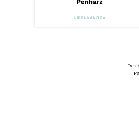
Penharz
LIRE LA SUITE »
Des p
Pa