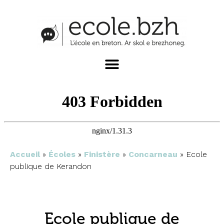
Accueil
»
Écoles
»
Finistère
»
Concarneau
»
Ecole
publique de Kerandon
Ecole publique de