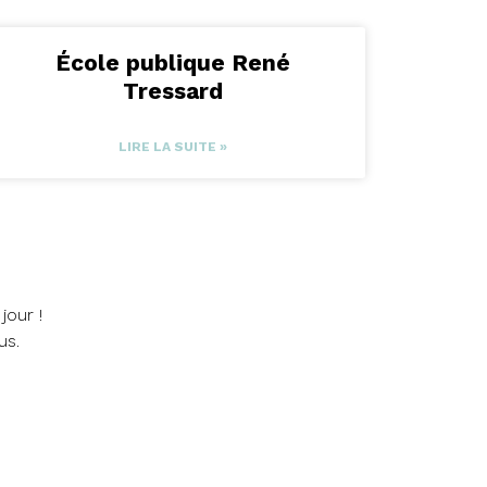
École publique René
Tressard
LIRE LA SUITE »
jour !
us.