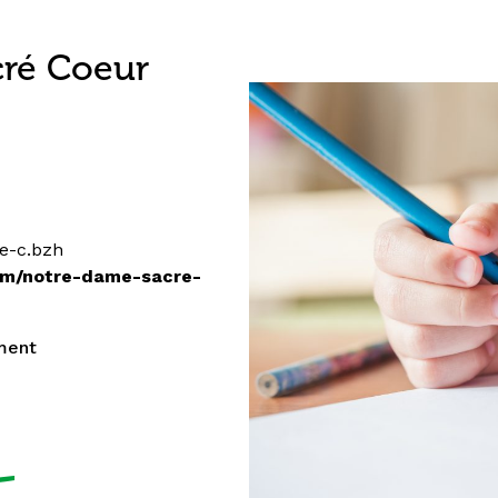
cré Coeur
e-c.bzh
com/notre-dame-sacre-
ment