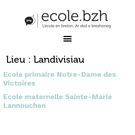
Lieu :
Landivisiau
Ecole primaire Notre-Dame des
Victoires
Ecole maternelle Sainte-Marie
Lannouchen