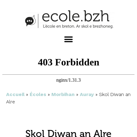
Accueil
»
Écoles
»
Morbihan
»
Auray
»
Skol Diwan an
Alre
Skol Diwan an Alre