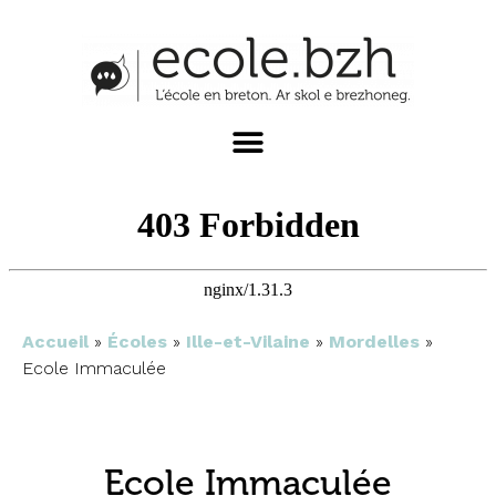
Accueil
»
Écoles
»
Ille-et-Vilaine
»
Mordelles
»
Ecole Immaculée
Ecole Immaculée