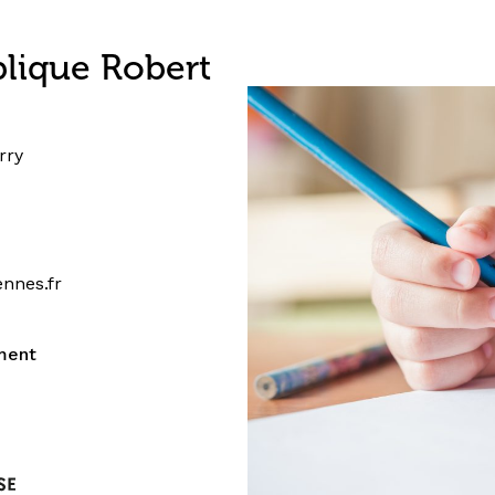
blique Robert
rry
nnes.fr
ment