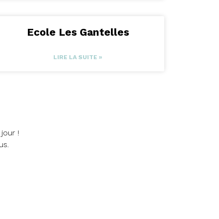
Ecole Les Gantelles
LIRE LA SUITE »
jour !
us.