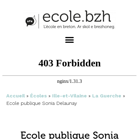
Accueil
»
Écoles
»
Ille-et-Vilaine
»
La Guerche
»
Ecole publique Sonia Delaunay
Ecole publique Sonia