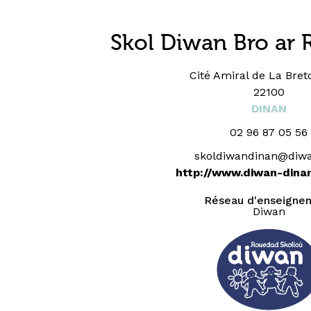
Skol Diwan Bro ar 
Cité Amiral de La Bret
22100
DINAN
02 96 87 05 56
skoldiwandinan@diw
http://www.diwan-dina
Réseau d'enseigne
Diwan