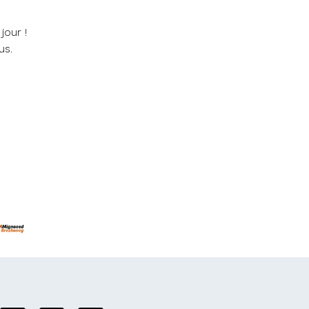
jour !
us.