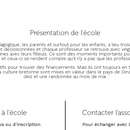
Présentation de l'école
gique, les parents et surtout pour les enfants, a lieu trois 
 décloisonnées et chaque professeur se retrouve avec vingt
raines avec leurs filleuls. Ce sont des moments importants pou
, et ceux-ci se rendent compte qu’il n’y a pas que les profess
ifs pour trouver des financements. Mais ils ont toujours en tê
 la culture bretonne sont mises en valeur dans le pays de Di
deiz et une randonnée au mois de mai.
à l'école
Contacter l'ass
s ou d'inscription
Pour échanger avec le