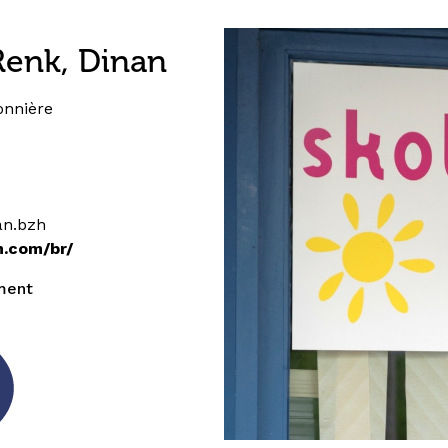
Renk, Dinan
onnière
an.bzh
n.com/br/
ment