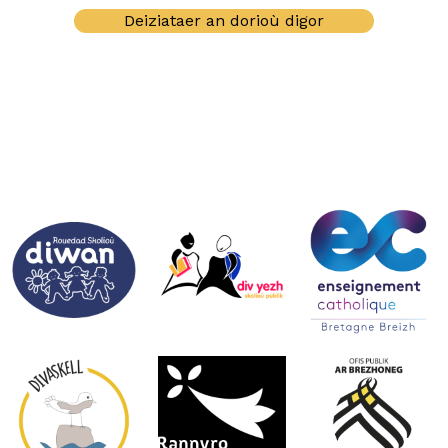
Deiziataer an dorioù digor