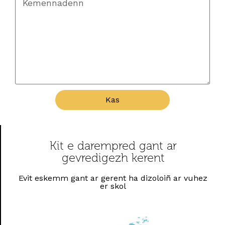
Kas
Kit e darempred gant ar
gevredigezh kerent
Evit eskemm gant ar gerent ha dizoloiñ ar vuhez
er skol