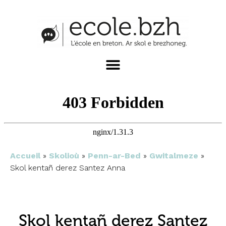
Accueil
»
Skolioù
»
Penn-ar-Bed
»
Gwitalmeze
»
Skol kentañ derez Santez Anna
Skol kentañ derez Santez