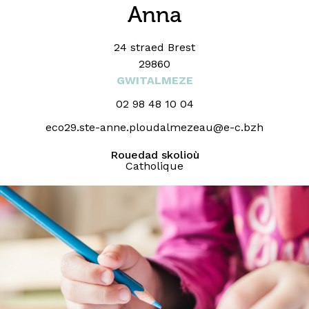
Anna
24 straed Brest
29860
GWITALMEZE
02 98 48 10 04
eco29.ste-anne.ploudalmezeau@e-c.bzh
Rouedad skolioù
Catholique