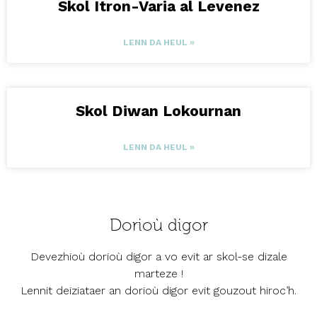
Skol Itron-Varia al Levenez
LENN DA HEUL »
Skol Diwan Lokournan
LENN DA HEUL »
Dorioù digor
Devezhioù dorioù digor a vo evit ar skol-se dizale
marteze !
Lennit deiziataer an dorioù digor evit gouzout hiroc’h.