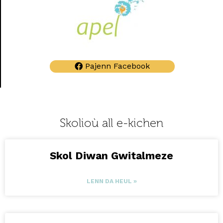
Pajenn Facebook
Skolioù all e-kichen
Skol Diwan Gwitalmeze
LENN DA HEUL »