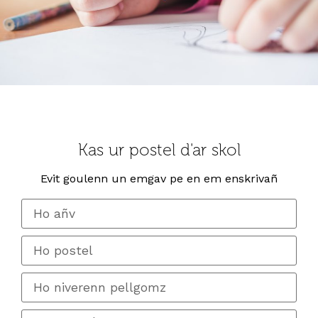
Kas ur postel d'ar skol
Evit goulenn un emgav pe en em enskrivañ