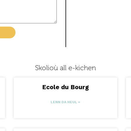
Skolioù all e-kichen
Ecole du Bourg
LENN DA HEUL »