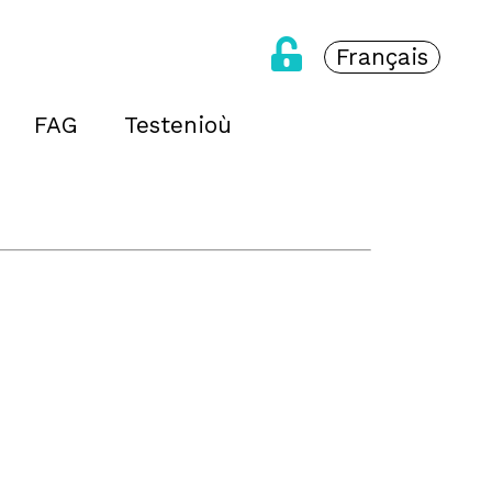
Français
FAG
Testenioù