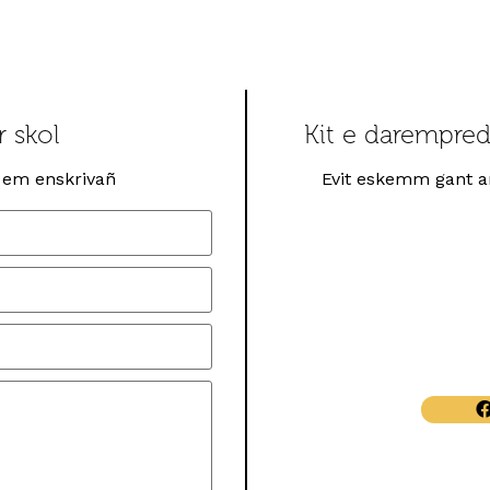
r skol
Kit e darempred
 em enskrivañ
Evit eskemm gant ar