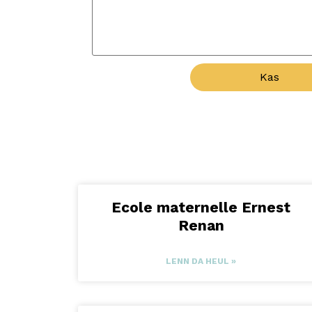
Kas
Ecole maternelle Ernest
Renan
LENN DA HEUL »