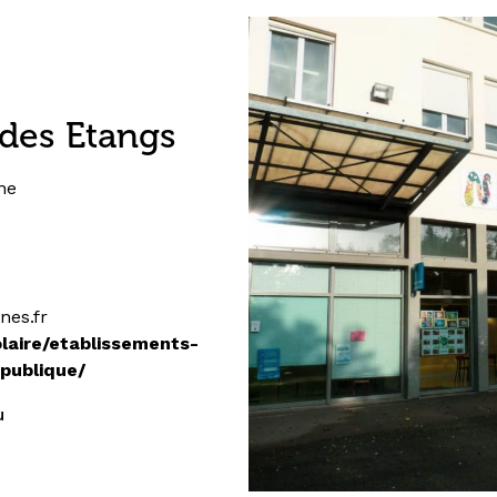
 des Etangs
ne
es.fr
olaire/etablissements-
publique/
ù