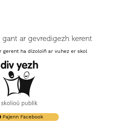
 gant ar gevredigezh kerent
 gerent ha dizoloiñ ar vuhez er skol
Pajenn Facebook