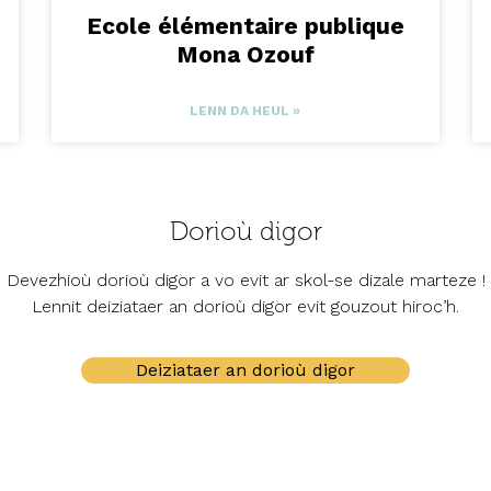
Ecole élémentaire publique
Mona Ozouf
LENN DA HEUL »
Dorioù digor
Devezhioù dorioù digor a vo evit ar skol-se dizale marteze !
Lennit deiziataer an dorioù digor evit gouzout hiroc’h.
Deiziataer an dorioù digor