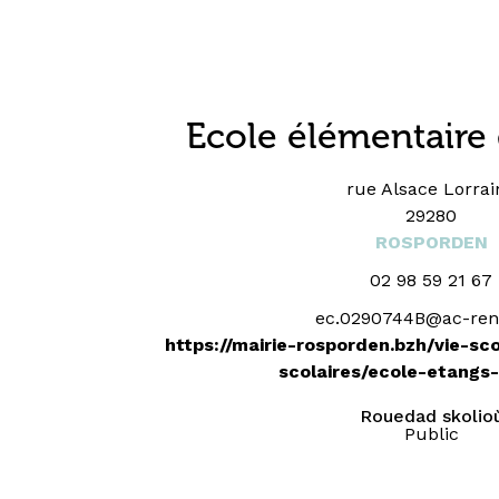
Ecole élémentaire
rue Alsace Lorrai
29280
ROSPORDEN
02 98 59 21 67
ec.0290744B@ac-renn
https://mairie-rosporden.bzh/vie-sc
scolaires/ecole-etangs-
Rouedad skolio
Public