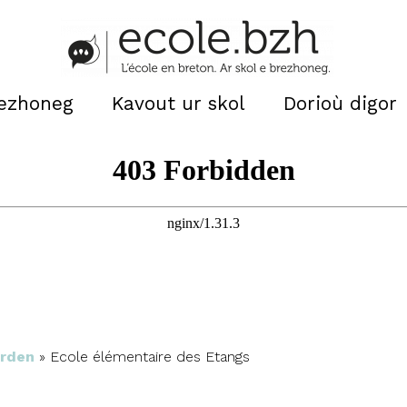
rezhoneg
Kavout ur skol
Dorioù digor
rden
»
Ecole élémentaire des Etangs