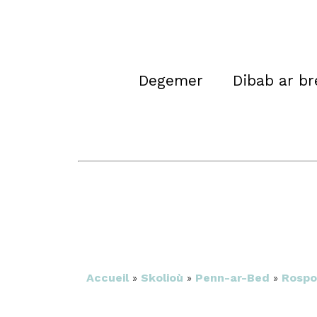
Degemer
Dibab ar b
Accueil
»
Skolioù
»
Penn-ar-Bed
»
Rospo