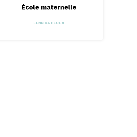
École maternelle
LENN DA HEUL »