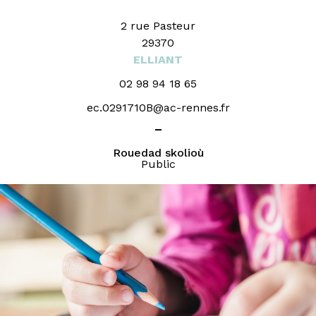
2 rue Pasteur
29370
ELLIANT
02 98 94 18 65
ec.0291710B@ac-rennes.fr
_
Rouedad skolioù
Public