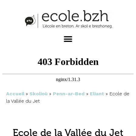
Accueil
»
Skolioù
»
Penn-ar-Bed
»
Eliant
»
Ecole de
la Vallée du Jet
Ecole de la Vallée du Jet