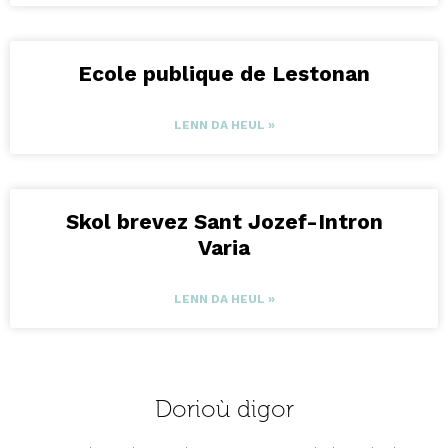
Ecole publique de Lestonan
LENN DA HEUL »
Skol brevez Sant Jozef-Intron
Varia
LENN DA HEUL »
Dorioù digor