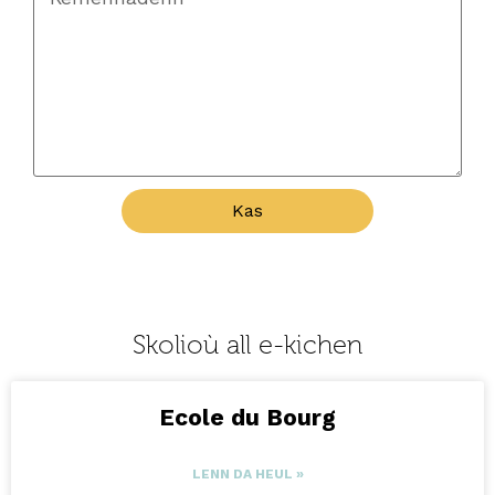
Kas
Skolioù all e-kichen
Ecole du Bourg
LENN DA HEUL »