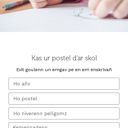
Kas ur postel d'ar skol
Evit goulenn un emgav pe en em enskrivañ