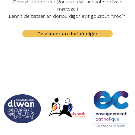
Devezhioù dorioù digor a vo evit ar skol-se dizale
marteze !
Lennit deiziataer an dorioù digor evit gouzout hiroc’h.
Deiziataer an dorioù digor