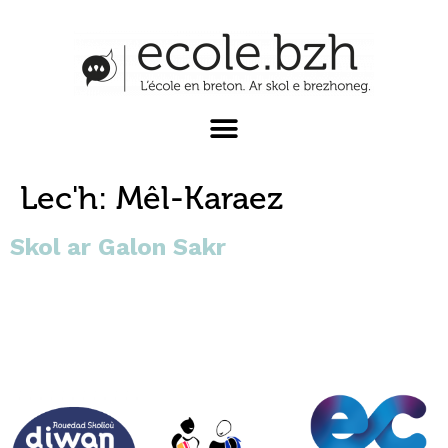
Lec'h:
Mêl-Karaez
Skol ar Galon Sakr