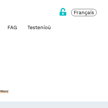
Français
FAG
Testenioù