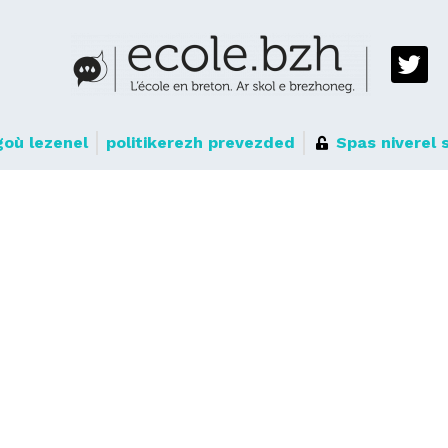
où lezenel
politikerezh prevezded
Spas niverel 