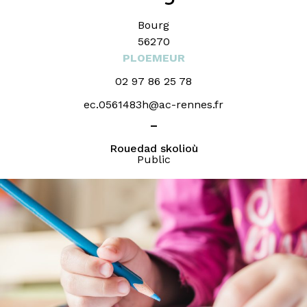
Bourg
56270
PLOEMEUR
02 97 86 25 78
ec.0561483h@ac-rennes.fr
_
Rouedad skolioù
Public