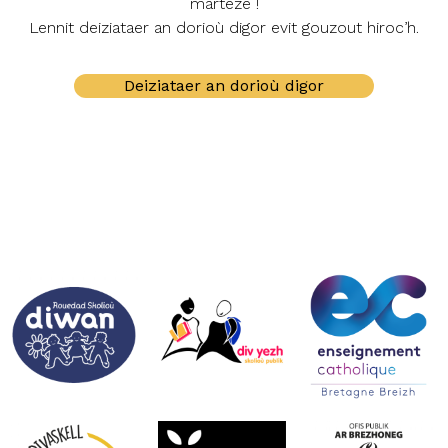
marteze !
Lennit deiziataer an dorioù digor evit gouzout hiroc’h.
Deiziataer an dorioù digor