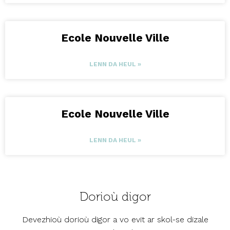
Ecole Nouvelle Ville
LENN DA HEUL »
Ecole Nouvelle Ville
LENN DA HEUL »
Dorioù digor
Devezhioù dorioù digor a vo evit ar skol-se dizale