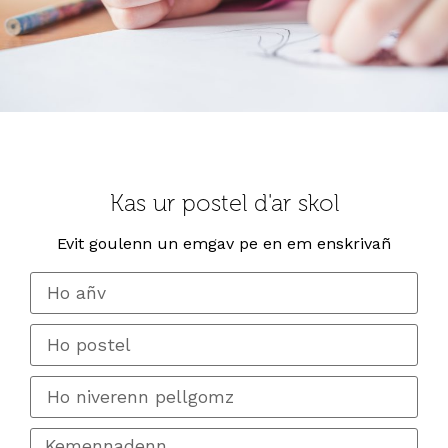
Kas ur postel d'ar skol
Evit goulenn un emgav pe en em enskrivañ