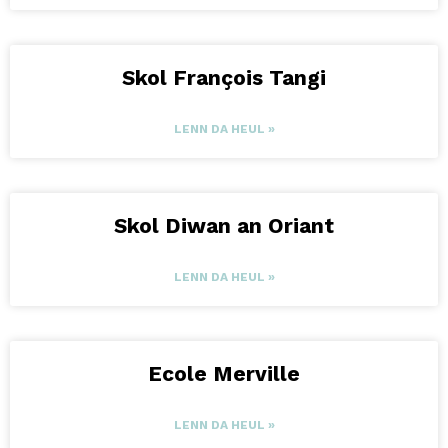
Skol François Tangi
LENN DA HEUL »
Skol Diwan an Oriant
LENN DA HEUL »
Ecole Merville
LENN DA HEUL »