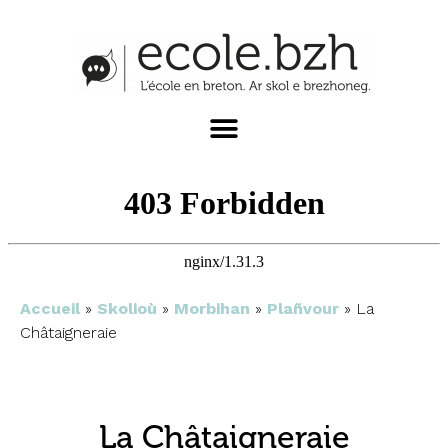
Accueil
»
Skolioù
»
Morbihan
»
Plañvour
»
La
Châtaigneraie
La Châtaigneraie