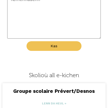
Kas
Skolioù all e-kichen
Groupe scolaire Prévert/Desnos
LENN DA HEUL »