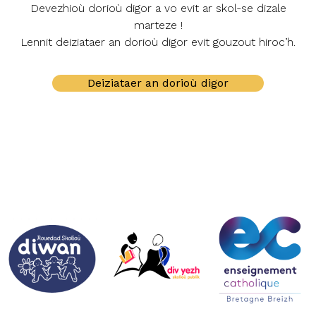
Devezhioù dorioù digor a vo evit ar skol-se dizale
marteze !
Lennit deiziataer an dorioù digor evit gouzout hiroc’h.
Deiziataer an dorioù digor