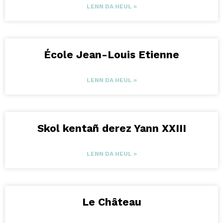
LENN DA HEUL »
École Jean-Louis Etienne
LENN DA HEUL »
Skol kentañ derez Yann XXIII
LENN DA HEUL »
Le Château