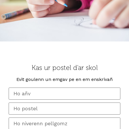
Kas ur postel d'ar skol
Evit goulenn un emgav pe en em enskrivañ