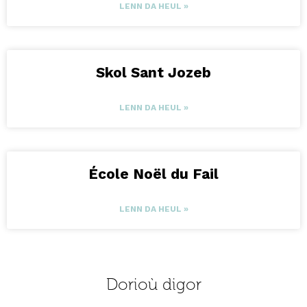
LENN DA HEUL »
Skol Sant Jozeb
LENN DA HEUL »
École Noël du Fail
LENN DA HEUL »
Dorioù digor