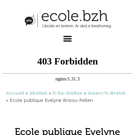
Accueil
»
Skolioù
»
Il-ha-Gwilen
»
Gwerc'h-Breizh
»
Ecole publique Evelyne Brisou-Pellen
Ecole publique Evelyne