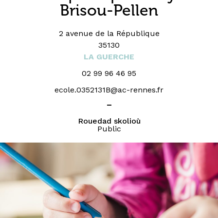
Brisou-Pellen
2 avenue de la République
35130
LA GUERCHE
02 99 96 46 95
ecole.0352131B@ac-rennes.fr
_
Rouedad skolioù
Public