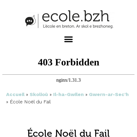
Accueil
»
Skolioù
»
Il-ha-Gwilen
»
Gwern-ar-Sec'h
»
École Noël du Fail
École Noël du Fail