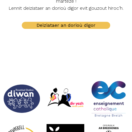
marteze !
Lennit deiziataer an dorioù digor evit gouzout hiroc’h.
Deiziataer an dorioù digor