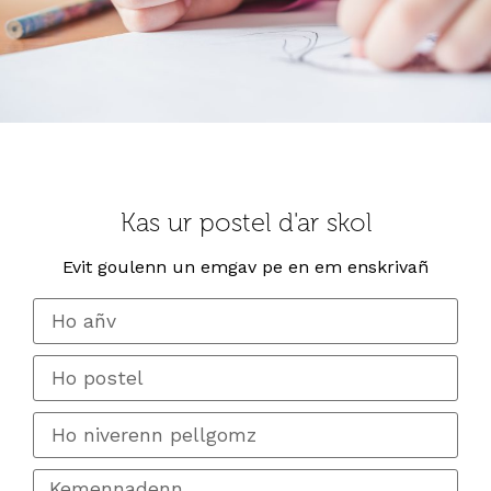
Kas ur postel d'ar skol
Evit goulenn un emgav pe en em enskrivañ