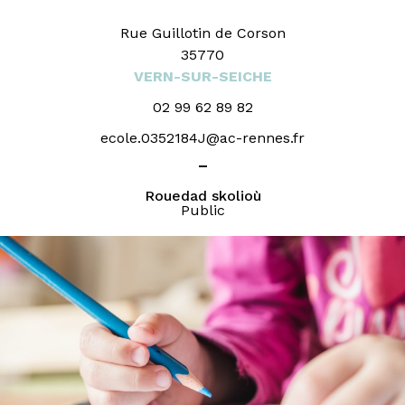
Rue Guillotin de Corson
35770
VERN-SUR-SEICHE
02 99 62 89 82
ecole.0352184J@ac-rennes.fr
_
Rouedad skolioù
Public