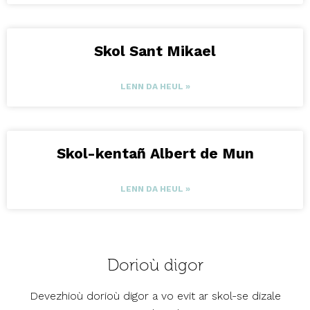
Skol Sant Mikael
LENN DA HEUL »
Skol-kentañ Albert de Mun
LENN DA HEUL »
Dorioù digor
Devezhioù dorioù digor a vo evit ar skol-se dizale