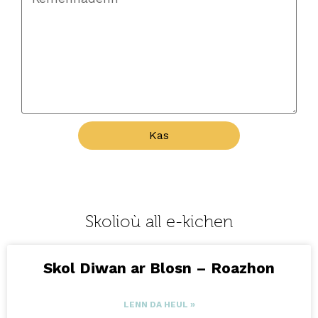
Kas
Skolioù all e-kichen
Skol Diwan ar Blosn – Roazhon
LENN DA HEUL »