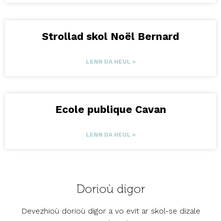
Strollad skol Noël Bernard
LENN DA HEUL »
Ecole publique Cavan
LENN DA HEUL »
Dorioù digor
Devezhioù dorioù digor a vo evit ar skol-se dizale