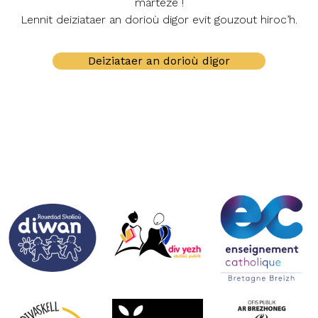
marteze !
Lennit deiziataer an dorioù digor evit gouzout hiroc’h.
Deiziataer an dorioù digor