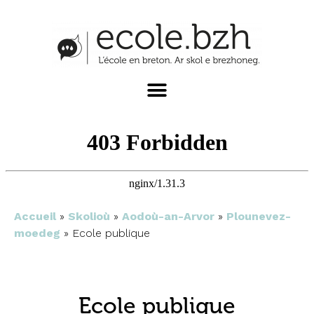
Accueil
»
Skolioù
»
Aodoù-an-Arvor
»
Plounevez-
moedeg
»
Ecole publique
Ecole publique