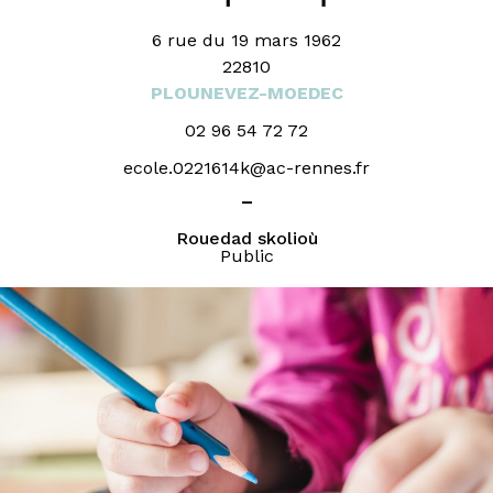
6 rue du 19 mars 1962
22810
PLOUNEVEZ-MOEDEC
02 96 54 72 72
ecole.0221614k@ac-rennes.fr
_
Rouedad skolioù
Public