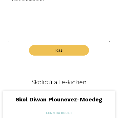
Kas
Skolioù all e-kichen
Skol Diwan Plounevez-Moedeg
LENN DA HEUL »