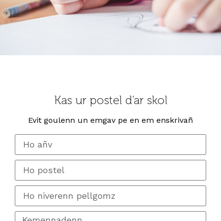
Kas ur postel d'ar skol
Evit goulenn un emgav pe en em enskrivañ