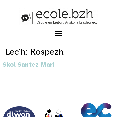
Lec'h:
Rospezh
Skol Santez Mari