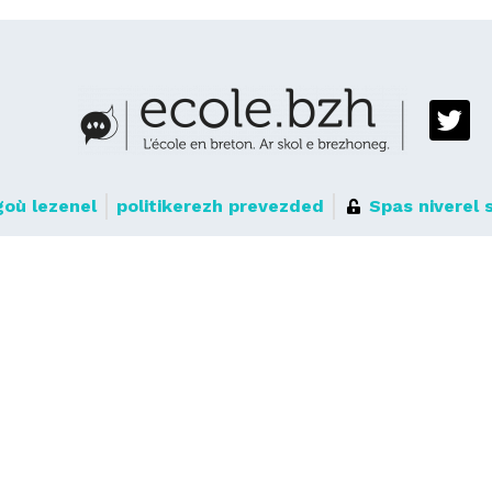
où lezenel
politikerezh prevezded
Spas niverel 