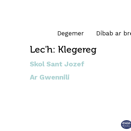
Degemer
Dibab ar b
Lec'h:
Klegereg
Skol Sant Jozef
Ar Gwennili