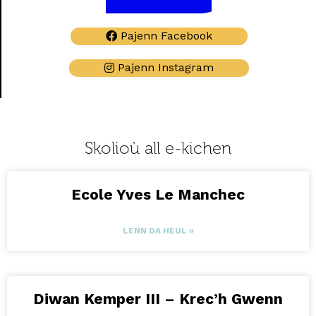
Pajenn Facebook
Pajenn Instagram
Skolioù all e-kichen
Ecole Yves Le Manchec
LENN DA HEUL »
Diwan Kemper III – Krec’h Gwenn