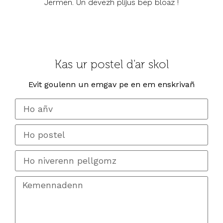
Jermen. Un devezh plijus bep bloaz !
Kas ur postel d'ar skol
Evit goulenn un emgav pe en em enskrivañ