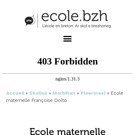
Accueil
»
Skolioù
»
Morbihan
»
Ploermael
»
Ecole
maternelle Françoise Dolto
Ecole maternelle