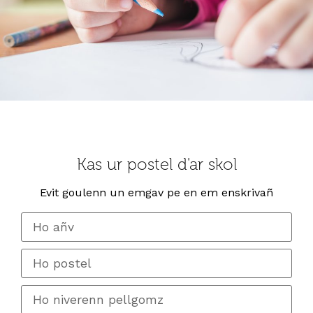
Kas ur postel d'ar skol
Evit goulenn un emgav pe en em enskrivañ