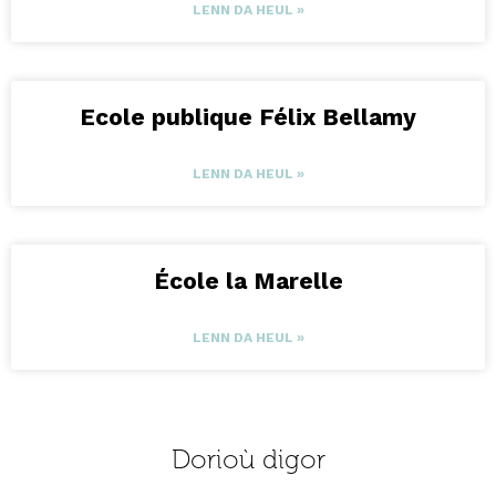
LENN DA HEUL »
Ecole publique Félix Bellamy
LENN DA HEUL »
École la Marelle
LENN DA HEUL »
Dorioù digor