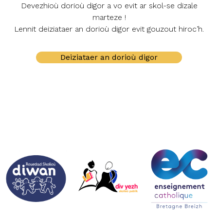
Devezhioù dorioù digor a vo evit ar skol-se dizale
marteze !
Lennit deiziataer an dorioù digor evit gouzout hiroc’h.
Deiziataer an dorioù digor