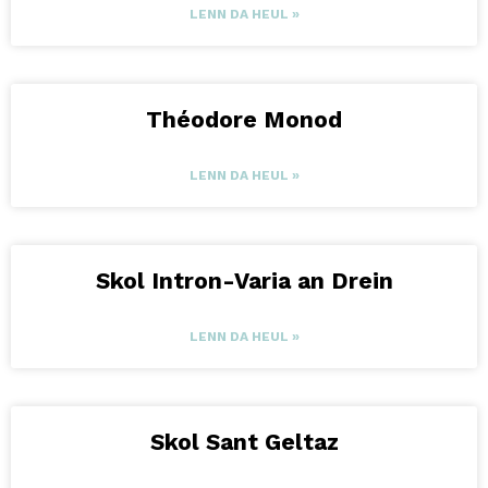
LENN DA HEUL »
Théodore Monod
LENN DA HEUL »
Skol Intron-Varia an Drein
LENN DA HEUL »
Skol Sant Geltaz