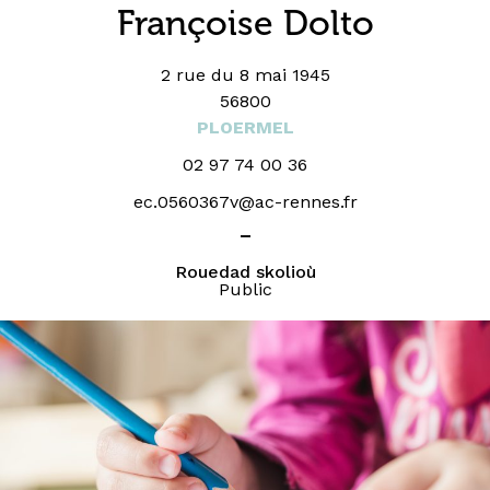
Françoise Dolto
2 rue du 8 mai 1945
56800
PLOERMEL
02 97 74 00 36
ec.0560367v@ac-rennes.fr
_
Rouedad skolioù
Public