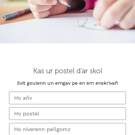
Kas ur postel d'ar skol
Evit goulenn un emgav pe en em enskrivañ