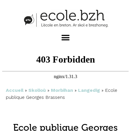
Accueil
»
Skolioù
»
Morbihan
»
Langedig
»
Ecole
publique Georges Brassens
Ecole publique Georges