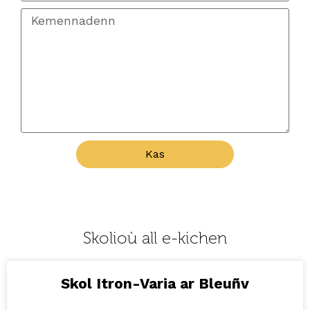
Kas
Skolioù all e-kichen
Skol Itron-Varia ar Bleuñv