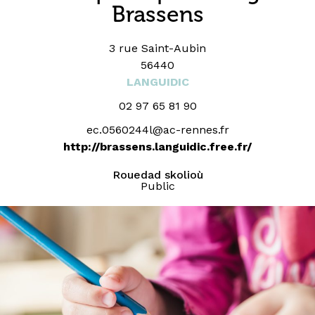
Brassens
3 rue Saint-Aubin
56440
LANGUIDIC
02 97 65 81 90
ec.0560244l@ac-rennes.fr
http://brassens.languidic.free.fr/
Rouedad skolioù
Public