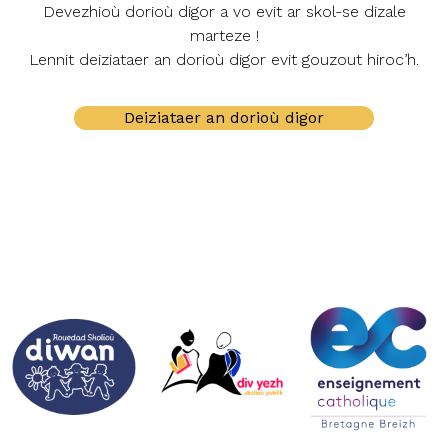
Devezhioù dorioù digor a vo evit ar skol-se dizale
marteze !
Lennit deiziataer an dorioù digor evit gouzout hiroc’h.
Deiziataer an dorioù digor