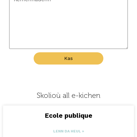
Kas
Skolioù all e-kichen
Ecole publique
LENN DA HEUL »