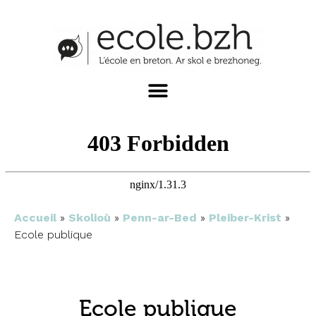
Accueil
»
Skolioù
»
Penn-ar-Bed
»
Pleiber-Krist
»
Ecole publique
Ecole publique