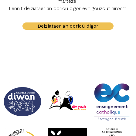
marteze !
Lennit deiziataer an dorioù digor evit gouzout hiroc’h.
Deiziataer an dorioù digor