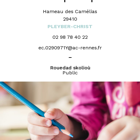
Hameau des Camélias
29410
PLEYBER-CHRIST
02 98 78 40 22
ec.0290971Y@ac-rennes.fr
_
Rouedad skolioù
Public