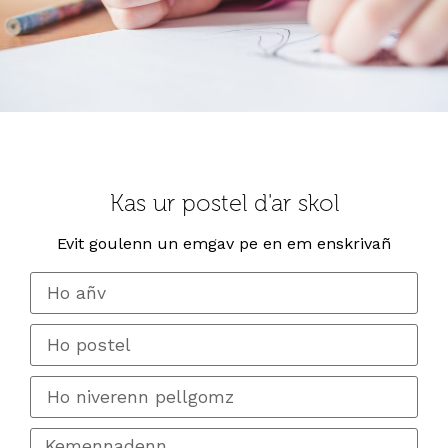
Kas ur postel d'ar skol
Evit goulenn un emgav pe en em enskrivañ