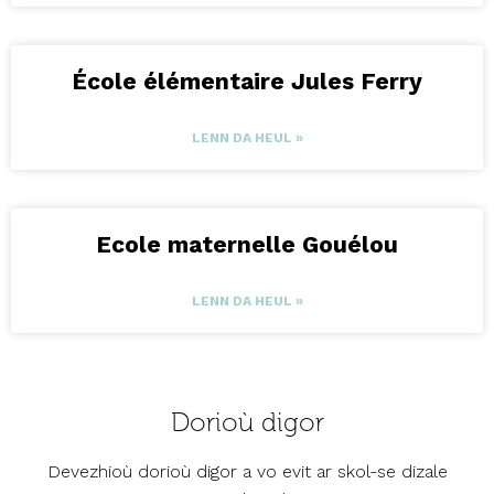
École élémentaire Jules Ferry
LENN DA HEUL »
Ecole maternelle Gouélou
LENN DA HEUL »
Dorioù digor
Devezhioù dorioù digor a vo evit ar skol-se dizale