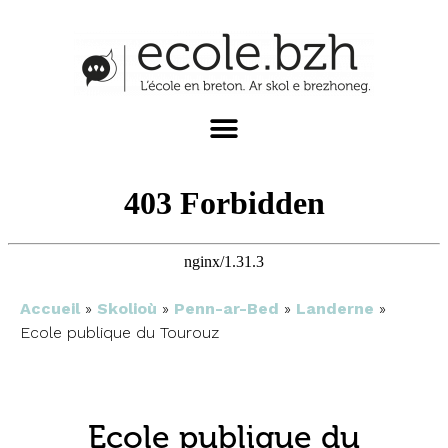
Accueil
»
Skolioù
»
Penn-ar-Bed
»
Landerne
»
Ecole publique du Tourouz
Ecole publique du