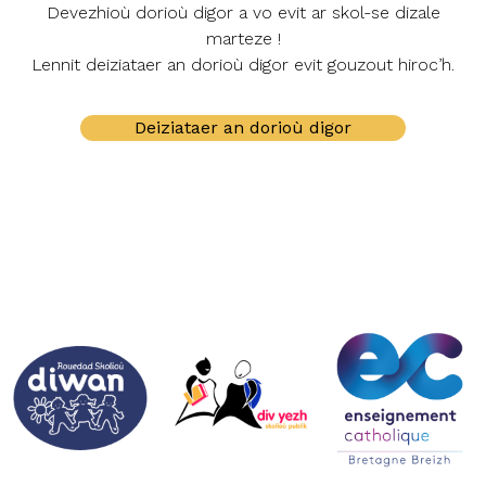
Devezhioù dorioù digor a vo evit ar skol-se dizale
marteze !
Lennit deiziataer an dorioù digor evit gouzout hiroc’h.
Deiziataer an dorioù digor