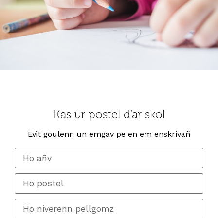
Kas ur postel d'ar skol
Evit goulenn un emgav pe en em enskrivañ