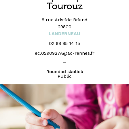
Tourouz
8 rue Aristide Briand
29800
LANDERNEAU
02 98 85 14 15
ec.0290927A@ac-rennes.fr
_
Rouedad skolioù
Public