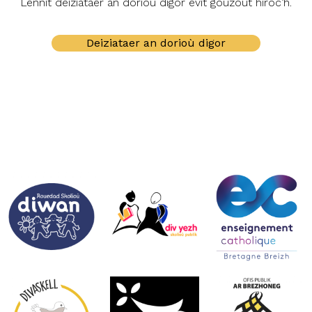
Lennit deiziataer an dorioù digor evit gouzout hiroc’h.
Deiziataer an dorioù digor