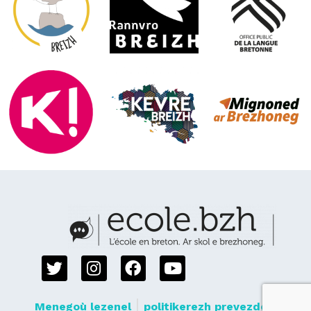
Menegoù lezenel
politikerezh prevezded