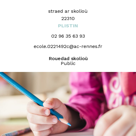
straed ar skolioù
22310
PLISTIN
02 96 35 63 93
ecole.0221492c@ac-rennes.fr
Rouedad skolioù
Public