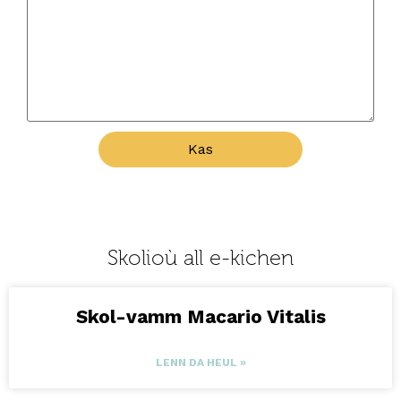
Kas
Skolioù all e-kichen
Skol-vamm Macario Vitalis
LENN DA HEUL »