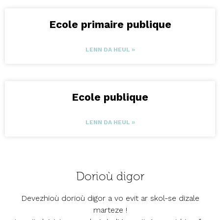
Ecole primaire publique
LENN DA HEUL »
Ecole publique
LENN DA HEUL »
Dorioù digor
Devezhioù dorioù digor a vo evit ar skol-se dizale
marteze !