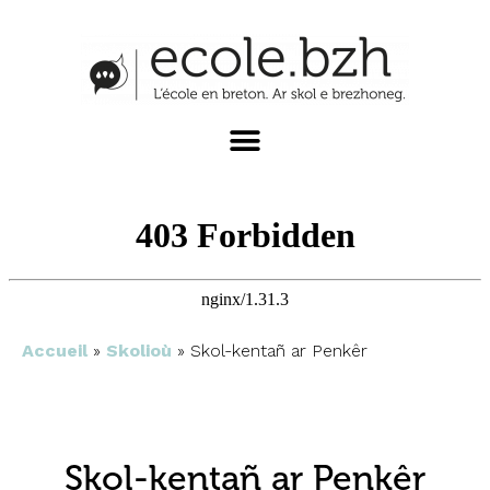
Accueil
»
Skolioù
»
Skol-kentañ ar Penkêr
Skol-kentañ ar Penkêr